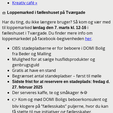
Kreativ café
»
🧺
Loppemarked i fælleshuset på Tværgade
Har du ting, du ikke længere bruger? Så kom og vær med
til loppemarked
i
lørdag den 7. marts kl. 12-16
fælleshuset i Tværgade. Du finder mere info om
loppemarkedet på facebook-begivenheden
her
.
OBS: stadepladserne er for beboere i DOMI Bolig
fra Beder og Malling
Mulighed for at sælge husflidsprodukter og
genbrugsguld
Gratis at have en stand
Begrænset antal standepladser – først til mølle
Sidste frist for at reservere en stadeplads: fredag d.
27. februar 2025
Der serveres kaffe, te og småkager ☕🍪
👉 Kom og mød DOMI Boligs beboerkonsulent og
bliv klogere på ”fællesskabs” puljerne, hvor du kan
få støtte til nye initiativer og fællesskaber.