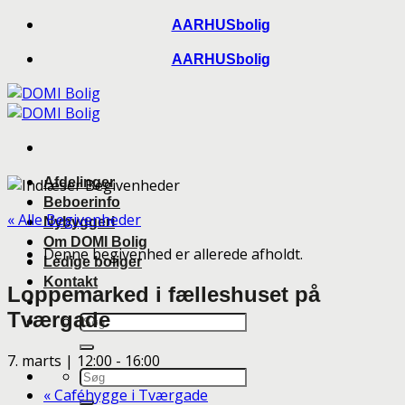
Skip
AARHUSbolig
to
AARHUSbolig
content
Afdelinger
Beboerinfo
« Alle Begivenheder
Nybyggeri
Om DOMI Bolig
Denne begivenhed er allerede afholdt.
Ledige boliger
Kontakt
Loppemarked i fælleshuset på
Tværgade
7. marts | 12:00
-
16:00
«
Caféhygge i Tværgade