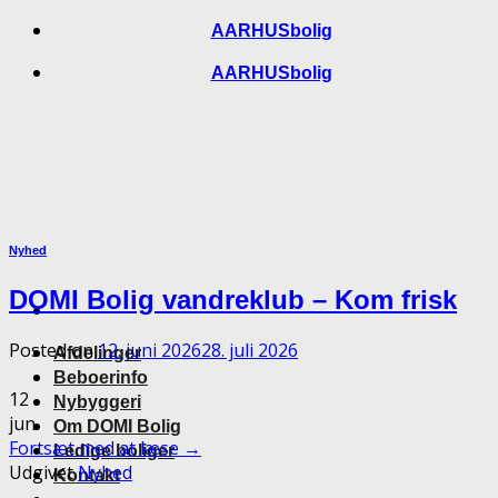
Skip
AARHUSbolig
to
AARHUSbolig
content
Nyhed
DOMI Bolig vandreklub – Kom frisk
Posted on
12. juni 2026
28. juli 2026
Afdelinger
Beboerinfo
12
Nybyggeri
jun
Om DOMI Bolig
Fortsæt med at læse
→
Ledige boliger
Udgivet
Nyhed
Kontakt