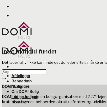
Skip
to
content
Intet indhold fundet
Det lader til, vi ikke kan finde det du leder efter, måske e
Afdelinger
Beboerinfo
Nybyggeri
DOMI Bolig
Om DOMI Bolig
DOMI Bolig er en almen boligorganisation med 2.271 leje
Ledige boliger
kraft af et levende beboerdemokrati udfordrer og udvikler
Kontakt