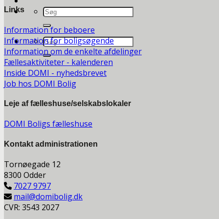
Links
Information for beboere
Information for boligsøgende
Information om de enkelte afdelinger
Fællesaktiviteter - kalenderen
Inside DOMI - nyhedsbrevet
Job hos DOMI Bolig
Leje af fælleshuse/selskabslokaler
DOMI Boligs fælleshuse
Kontakt a
dministrationen
Tornøegade 12
8300 Odder
7027 9797
mail@domibolig.dk
CVR: 3543 2027