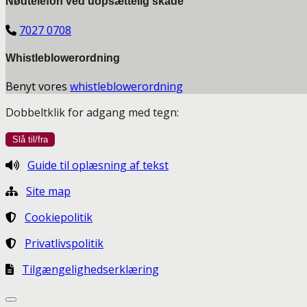
Nødtelefon ved uopsættelig skade
7027 0708
Whistleblowerordning
Benyt vores
whistleblowerordning
Dobbeltklik for adgang med tegn:
Guide til oplæsning af tekst
Site map
Cookiepolitik
Privatlivspolitik
Tilgængelighedserklæring