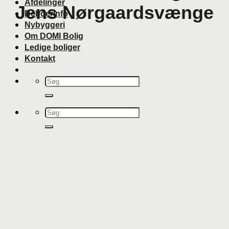
Afdelinger
Jens Nørgaardsvænge
Beboerinfo
Nybyggeri
Om DOMI Bolig
Ledige boliger
Kontakt