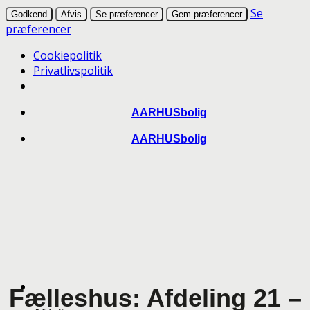
Se
Godkend
Afvis
Se præferencer
Gem præferencer
præferencer
Cookiepolitik
Privatlivspolitik
Skip
AARHUSbolig
to
AARHUSbolig
content
Fælleshus: Afdeling 21 –