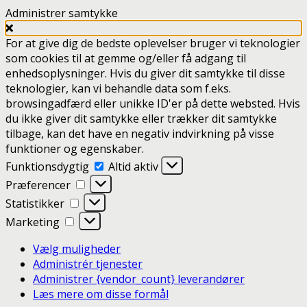
Administrer samtykke
For at give dig de bedste oplevelser bruger vi teknologier
som cookies til at gemme og/eller få adgang til
enhedsoplysninger. Hvis du giver dit samtykke til disse
teknologier, kan vi behandle data som f.eks.
browsingadfærd eller unikke ID'er på dette websted. Hvis
du ikke giver dit samtykke eller trækker dit samtykke
tilbage, kan det have en negativ indvirkning på visse
funktioner og egenskaber.
Funktionsdygtig
Funktionsdygtig
Altid aktiv
Præferencer
Præferencer
Statistikker
Statistikker
Marketing
Marketing
Vælg muligheder
Administrér tjenester
Administrer {vendor_count} leverandører
Læs mere om disse formål