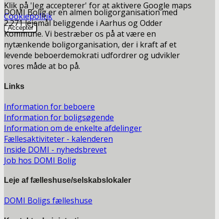
Klik på 'Jeg accepterer' for at aktivere Google maps
DOMI Bolig er en almen boligorganisation med
Cookiepolitik
2.271 lejemål beliggende i Aarhus og Odder
Accepter
Kommune. Vi bestræber os på at være en
nytænkende boligorganisation, der i kraft af et
levende beboerdemokrati udfordrer og udvikler
vores måde at bo på.
Links
Information for beboere
Information for boligsøgende
Information om de enkelte afdelinger
Fællesaktiviteter - kalenderen
Inside DOMI - nyhedsbrevet
Job hos DOMI Bolig
Leje af fælleshuse/selskabslokaler
DOMI Boligs fælleshuse