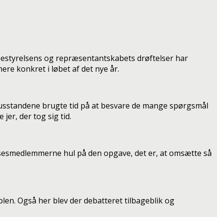
bestyrelsens og repræsentantskabets drøftelser har
mere konkret i løbet af det nye år.
f husstandene brugte tid på at besvare de mange spørgsmål
jer, der tog sig tid.
lsesmedlemmerne hul på den opgave, det er, at omsætte så
en. Også her blev der debatteret tilbageblik og