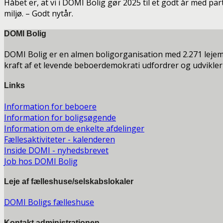
Håbet er, at vi i DOMI Bolig gør 2025 til et godt år med p
miljø. – Godt nytår.
DOMI Bolig
DOMI Bolig er en almen boligorganisation med 2.271 leje
kraft af et levende beboerdemokrati udfordrer og udvikler
Links
Information for beboere
Information for boligsøgende
Information om de enkelte afdelinger
Fællesaktiviteter - kalenderen
Inside DOMI - nyhedsbrevet
Job hos DOMI Bolig
Leje af fælleshuse/selskabslokaler
DOMI Boligs fælleshuse
Kontakt a
dministrationen