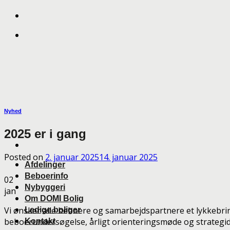
Skip
to
content
Nyhed
2025 er i gang
Posted on
2. januar 2025
14. januar 2025
Afdelinger
Beboerinfo
02
Nybyggeri
jan
Om DOMI Bolig
Vi ønsker alle beboere og samarbejdspartnere et lykkebringe
Ledige boliger
beboerundersøgelse, årligt orienteringsmøde og strategida
Kontakt