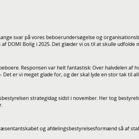
e mange svar på vores beboerundersøgelse og organisations
os af DOMI Bolig i 2025. Det glæder vi os til at skulle udfolde 
e beboere. Responsen var helt fantastisk: Over halvdelen a
t er vi meget glade for, og der skal lyde en stor tak til alle 
bestyrelsen strategidag sidst i november. Her tog bestyre
r.
ræsentantskabet og afdelingsbestyrelsesformænd så af stabl