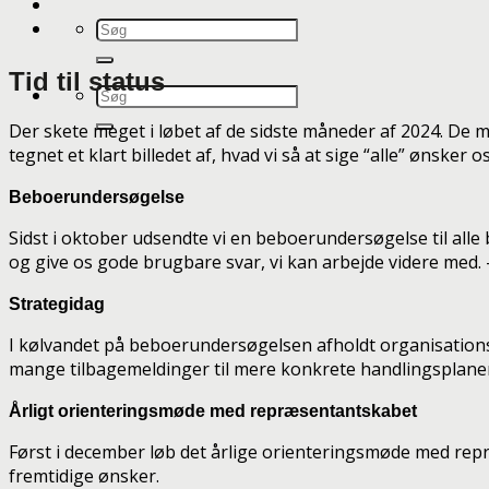
Tid til status
Der skete meget i løbet af de sidste måneder af 2024. D
tegnet et klart billedet af, hvad vi så at sige “alle” ønsker 
Beboerundersøgelse
Sidst i oktober udsendte vi en beboerundersøgelse til all
og give os gode brugbare svar, vi kan arbejde videre med. – De
Strategidag
I kølvandet på beboerundersøgelsen afholdt organisations
mange tilbagemeldinger til mere konkrete handlingsplane
Årligt orienteringsmøde med repræsentantskabet
Først i december løb det årlige orienteringsmøde med rep
fremtidige ønsker.