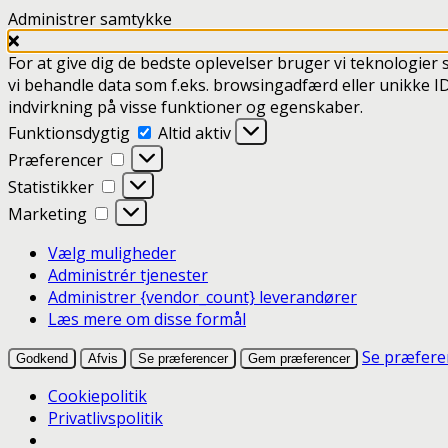
Administrer samtykke
For at give dig de bedste oplevelser bruger vi teknologier 
vi behandle data som f.eks. browsingadfærd eller unikke ID
indvirkning på visse funktioner og egenskaber.
Funktionsdygtig
Funktionsdygtig
Altid aktiv
Præferencer
Præferencer
Statistikker
Statistikker
Marketing
Marketing
Vælg muligheder
Administrér tjenester
Administrer {vendor_count} leverandører
Læs mere om disse formål
Se præfere
Godkend
Afvis
Se præferencer
Gem præferencer
Cookiepolitik
Privatlivspolitik