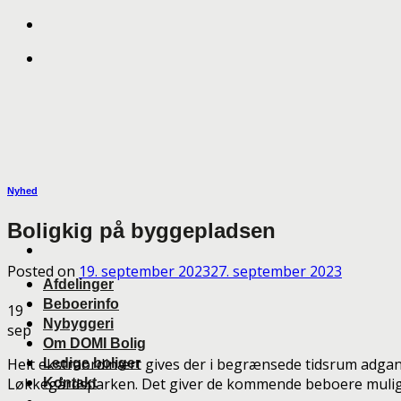
Skip
to
content
Nyhed
Boligkig på byggepladsen
Posted on
19. september 2023
27. september 2023
Afdelinger
Beboerinfo
19
Nybyggeri
sep
Om DOMI Bolig
Helt ekstraordinært gives der i begrænsede tidsrum adgang 
Ledige boliger
Løkkegårdsparken. Det giver de kommende beboere mulighed
Kontakt