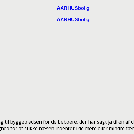
AARHUSbolig
AARHUSbolig
til byggepladsen for de beboere, der har sagt ja til en af d
 for at stikke næsen indenfor i de mere eller mindre færd