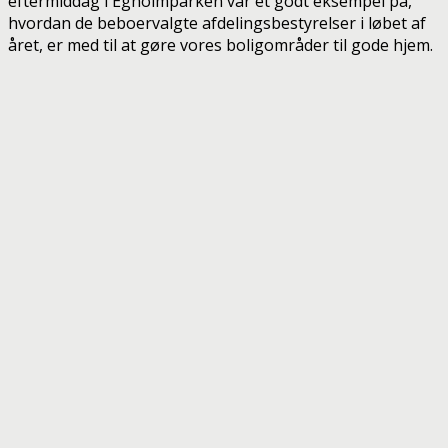
eftermiddag i Egholmparken var et godt eksempel på,
hvordan de beboervalgte afdelingsbestyrelser i løbet af
året, er med til at gøre vores boligområder til gode hjem.