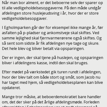
Når man bor alment, er det beboerne selv der sparer op
til alle vedligeholdelsesopgaverne. På den måde undgår
afdelingen store huslejeudsving i år, hvor der er store
vedligeholdelsesopgaver.
I Egholmparken går der for eksempel ikke mange år, før
asfalten på p-pladser og ankomstveje skal skiftes. Ved
samme lejlighed skal fjernvarmerørene også skiftes. Og
så sent som sidste år fik afdelingen nye tage og skure.
Det hele blev og bliver betalt via opsparingen.
Der er ingen, der skal tjene på huslejen, og opsparingen
bliver i afdelingens kasse, indtil den skal bruges.
Efter mødet på værkstedet gik turen rundt i afdelingen,
hvor der blev talt om både stort og småt, som Jacob nu
har taget med hjem, så vedligeholdelsesplanen kan blive
opdateret.
Mange tror måske, at beboerdemokratiet bare handler
om, det der sker på det årlige afdelingsmøde. Forleden