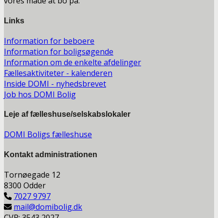
vores måde at bo på.
Links
Information for beboere
Information for boligsøgende
Information om de enkelte afdelinger
Fællesaktiviteter - kalenderen
Inside DOMI - nyhedsbrevet
Job hos DOMI Bolig
Leje af fælleshuse/selskabslokaler
DOMI Boligs fælleshuse
Kontakt a
dministrationen
Tornøegade 12
8300 Odder
7027 9797
mail@domibolig.dk
CVR: 3543 2027