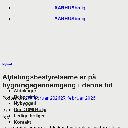
Skip
AARHUSbolig
to
AARHUSbolig
content
Nyhed
Afdelingsbestyrelserne er på
bygningsgennemgang i denne tid
Afdelinger
Beboerinfo
Posted on
27. februar 2026
27. februar 2026
Nybyggeri
Om DOMI Bolig
27
Ledige boliger
feb
Kontakt
I disse uger er vores afdelingsbestyrelser inviteret til at