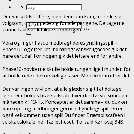
Der var plads til flere, men dem som kom, morede sig
voldsomt og hyggede sig for alle pengene. Deltagerne
kunne faktisk slet ikke stoppe igen. ???
Vera og Inger havde medbragt deres yndlingsspil –
Phase10, og efter lidt indkøringsvanskeligheder gik det
bare derudaf. For nogen gik det lettere end for andre.
Phase10-novicerne skulle holde tungen lige i munden for
at holde rede i de forskellige faser. Men de kom efter det!
Der var ingen tvivl om, at alle glæder sig til at deltage
igen. Der holdes brætspilscafé hver den første søndag i
måneden kl. 13-15. Konceptet er det samme – du dukker
bare op – og medbringer gerne dit yndlingsspil. Du er
også velkommen uden spil! Du finder Brætspilscafeén i
selskabslokalerne i Fælleshuset, Torvald Køhlsvej 34B.