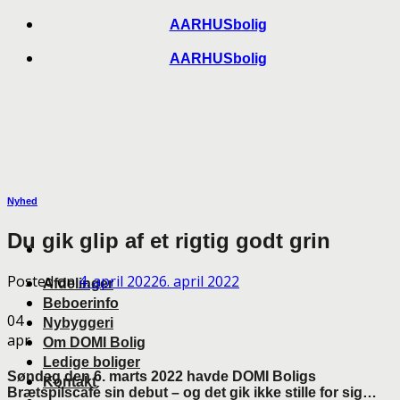
Skip
AARHUSbolig
to
AARHUSbolig
content
Nyhed
Du gik glip af et rigtig godt grin
Posted on
4. april 2022
6. april 2022
Afdelinger
Beboerinfo
04
Nybyggeri
apr
Om DOMI Bolig
Ledige boliger
Søndag den 6. marts 2022 havde DOMI Boligs
Kontakt
Brætspilscafé sin debut – og det gik ikke stille for sig…