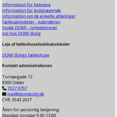
Information for beboere
Information for boligsøgende
Information om de enkelte afdelinger
Fællesaktiviteter - kalenderen
Inside DOMI - nyhedsbrevet
Job hos DOMI Bolig
Leje af fælleshuse/selskabslokaler
DOMI Boligs fælleshuse
Kontakt a
dministrationen
Tornøegade 12
8300 Odder
7027 9797
mail@domibolig.dk
CVR: 3543 2027
Åben for personlig betjening:
Mandag-torsdag 9.30-13.00