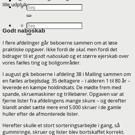
lille udpluk
Godt naboskab
I flere afdelinger går beboerne sammen om at løse
praktiske opgaver. Ikke fordi de
skal
, men fordi det
bidrager til et
godt naboskab
og et større ejerskab over
vores fælles ting og boligområder.
I august gik beboerne i afdeling 38 i Malling sammen om
en fælles arbejdsdag. 35 deltagere – i alderen 1 til 80 år –
leverede en kæmpe holdindsats. De mødte frem med
spande, skruemaskiner og trillebører. Opgaven var at
fjerne lister fra afdelingens mange skure – og derefter
blandt andet sætte mere end 5.000 skruer i de gamle
huller efter de afmonterede lister.
Herefter skulle et stort sorteringsarbejde i gang, så
gummiringe, skruer og lister blev bortskaffet korrekt.