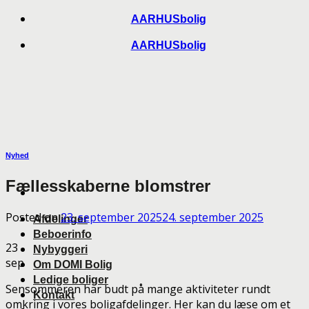
Skip
AARHUSbolig
to
AARHUSbolig
content
Nyhed
Fællesskaberne blomstrer
Posted on
23. september 2025
24. september 2025
Afdelinger
Beboerinfo
23
Nybyggeri
sep
Om DOMI Bolig
Ledige boliger
Sensommeren har budt på mange aktiviteter rundt
Kontakt
omkring i vores boligafdelinger. Her kan du læse om et