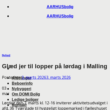
Skip
AARHUSbolig
to
AARHUSbolig
content
Nyhed
Glæd jer til lopper på lørdag i Malling
Posted on
3. marts 2026
3. marts 2026
Afdelinger
Beboerinfo
03
Nybyggeri
mar
Om DOMI Bolig
Ledige boliger
Lørdag den 7. marts kl. 12-16 inviterer aktivitetsudvalget i
Kontakt
afd. 36 Tværgade til hyggeligt loppemarked i fælleshuset