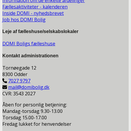
Information om de enkelte afdelinger
Fællesaktiviteter - kalenderen
Inside DOMI - nyhedsbrevet
Job hos DOMI Bolig
Leje af fælleshuse/selskabslokaler
DOMI Boligs fælleshuse
Kontakt a
dministrationen
Tornøegade 12
8300 Odder
7027 9797
mail@domibolig.dk
CVR: 3543 2027
Åben for personlig betjening:
Mandag-torsdag 9.30-13.00
Torsdag 15.00-17.00
Fredag lukket for henvendelser