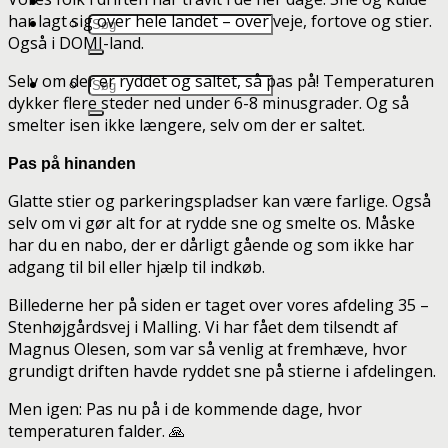
har lagt sig over hele landet – over veje, fortove og stier.
Også i DOMI-land.
Selv om der er ryddet og saltet, så pas på! Temperaturen
dykker flere steder ned under 6-8 minusgrader. Og så
smelter isen ikke længere, selv om der er saltet.
Pas på hinanden
Glatte stier og parkeringspladser kan være farlige. Også
selv om vi gør alt for at rydde sne og smelte os. Måske
har du en nabo, der er dårligt gående og som ikke har
adgang til bil eller hjælp til indkøb.
Billederne her på siden er taget over vores afdeling 35 –
Stenhøjgårdsvej i Malling. Vi har fået dem tilsendt af
Magnus Olesen, som var så venlig at fremhæve, hvor
grundigt driften havde ryddet sne på stierne i afdelingen.
Men igen: Pas nu på i de kommende dage, hvor
temperaturen falder. 🙏