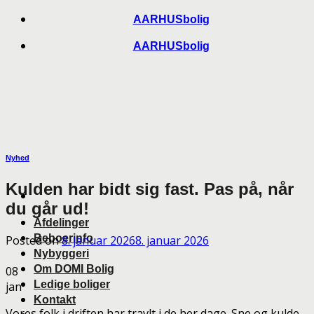
Skip
AARHUSbolig
to
AARHUSbolig
content
Nyhed
Kulden har bidt sig fast. Pas på, når
du går ud!
Afdelinger
Beboerinfo
Posted on
8. januar 2026
8. januar 2026
Nybyggeri
Om DOMI Bolig
08
Ledige boliger
jan
Kontakt
Vores folk i driften har travlt i de her dage. Sne og kulde