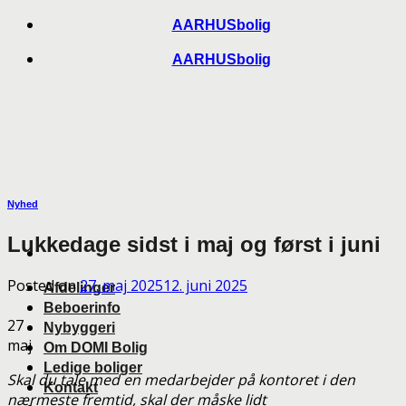
Skip
AARHUSbolig
to
AARHUSbolig
content
Nyhed
Lukkedage sidst i maj og først i juni
Posted on
27. maj 2025
12. juni 2025
Afdelinger
Beboerinfo
27
Nybyggeri
maj
Om DOMI Bolig
Ledige boliger
Skal du tale med en medarbejder på kontoret i den
Kontakt
nærmeste fremtid, skal der måske lidt