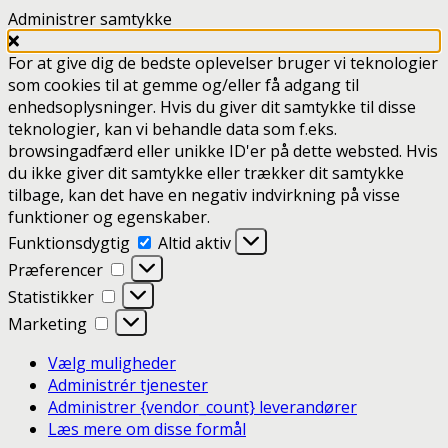
Administrer samtykke
For at give dig de bedste oplevelser bruger vi teknologier
som cookies til at gemme og/eller få adgang til
enhedsoplysninger. Hvis du giver dit samtykke til disse
teknologier, kan vi behandle data som f.eks.
browsingadfærd eller unikke ID'er på dette websted. Hvis
du ikke giver dit samtykke eller trækker dit samtykke
tilbage, kan det have en negativ indvirkning på visse
funktioner og egenskaber.
Funktionsdygtig
Funktionsdygtig
Altid aktiv
Præferencer
Præferencer
Statistikker
Statistikker
Marketing
Marketing
Vælg muligheder
Administrér tjenester
Administrer {vendor_count} leverandører
Læs mere om disse formål