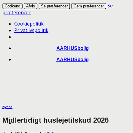
Se
Godkend
Afvis
Se præferencer
Gem præferencer
præferencer
Cookiepolitik
Privatlivspolitik
Skip
AARHUSbolig
to
AARHUSbolig
content
Nyhed
Midlertidigt huslejetilskud 2026