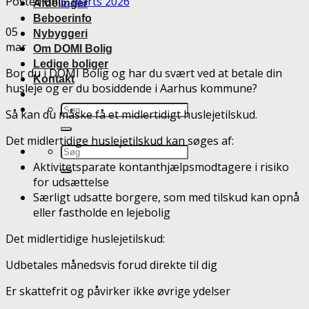
Posted on
5. marts 2026
Afdelinger
Beboerinfo
05
Nybyggeri
mar
Om DOMI Bolig
Ledige boliger
Bor du i DOMI Bolig og har du svært ved at betale din
Kontakt
husleje og er du bosiddende i Aarhus kommune?
Så kan du måske få et midlertidigt huslejetilskud.
Det midlertidige huslejetilskud kan søges af:
Aktivitetsparate kontanthjælpsmodtagere i risiko
for udsættelse
Særligt udsatte borgere, som med tilskud kan opnå
eller fastholde en lejebolig
Det midlertidige huslejetilskud:
Udbetales månedsvis forud direkte til dig
Er skattefrit og påvirker ikke øvrige ydelser