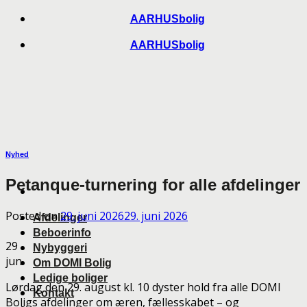
Skip
AARHUSbolig
to
AARHUSbolig
content
Nyhed
Petanque-turnering for alle afdelinger
Posted on
29. juni 2026
29. juni 2026
Afdelinger
Beboerinfo
29
Nybyggeri
jun
Om DOMI Bolig
Ledige boliger
Lørdag den 29. august kl. 10 dyster hold fra alle DOMI
Kontakt
Boligs afdelinger om æren, fællesskabet – og