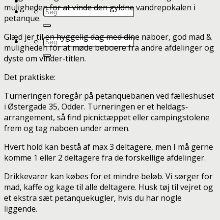
muligheden for at vinde den gyldne vandrepokalen i
petanque.
Glæd jer til en hyggelig dag med dine naboer, god mad &
muligheden for at møde beboere fra andre afdelinger og
dyste om vinder-titlen.
Det praktiske:
Turneringen foregår på petanquebanen ved fælleshuset
i Østergade 35, Odder. Turneringen er et heldags-
arrangement, så find picnictæppet eller campingstolene
frem og tag naboen under armen.
Hvert hold kan bestå af max 3 deltagere, men I må gerne
komme 1 eller 2 deltagere fra de forskellige afdelinger.
Drikkevarer kan købes for et mindre beløb. Vi sørger for
mad, kaffe og kage til alle deltagere. Husk tøj til vejret og
et ekstra sæt petanquekugler, hvis du har nogle
liggende.