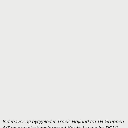
Indehaver og byggeleder Troels Højlund fra TH-Gruppen
A/S og organisationsformand Herdis Larsen fra DOMI