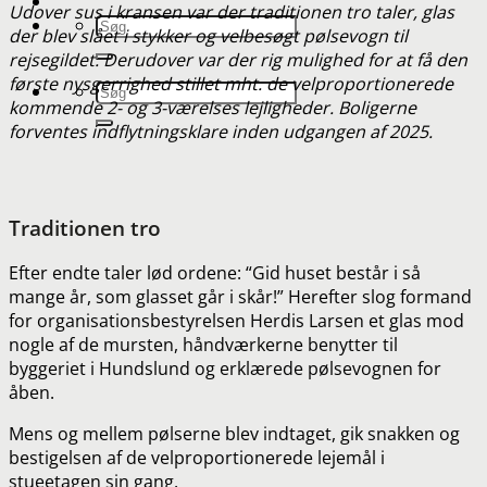
Udover sus i kransen var der traditionen tro taler, glas
der blev slået i stykker og velbesøgt pølsevogn til
rejsegildet. Derudover var der rig mulighed for at få den
første nysgerrighed stillet mht. de velproportionerede
kommende 2- og 3-værelses lejligheder. Boligerne
forventes indflytningsklare inden udgangen af 2025.
Traditionen tro
Efter endte taler lød ordene: “Gid huset består i så
mange år, som glasset går i skår!” Herefter slog formand
for organisationsbestyrelsen Herdis Larsen et glas mod
nogle af de mursten, håndværkerne benytter til
byggeriet i Hundslund og erklærede pølsevognen for
åben.
Mens og mellem pølserne blev indtaget, gik snakken og
bestigelsen af de velproportionerede lejemål i
stueetagen sin gang.