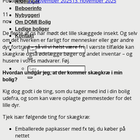
Posted on
11. november 2025
13. november 2025
Afdelinger
Beboerinfo
11
Nybyggeri
nov
Om DOMI Bolig
Ledige boliger
De fleste af os har mødt det lille skæggede insekt. Og selv
Kontakt
om det hverken er farligt for mennesker eller gør andre
dyr fortræd – så vil vi helst være fri. I værste tilfælde kan
skægkræ også ødelægge bøger og andet inventar – og
husere i vores madvarer. Føj.
Hvordan undgår jeg, at der kommer skægkræ i min
bolig?
Kig dog godt i de ting, som du tager med ind i din bolig
udefra, og som kan være oplagte gemmesteder for det
lille dyr.
Tjek især følgende ting for skægkræ:
Emballerede papkasser med fx tøj, du køber på
nettet