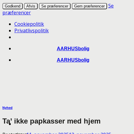
Se
Godkend
Afvis
Se præferencer
Gem præferencer
præferencer
Cookiepolitik
Privatlivspolitik
Skip
AARHUSbolig
to
AARHUSbolig
content
Nyhed
Ta’ ikke papkasser med hjem