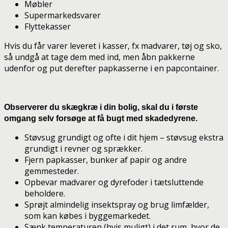
Møbler
Supermarkedsvarer
Flyttekasser
Hvis du får varer leveret i kasser, fx madvarer, tøj og sko,
så undgå at tage dem med ind, men åbn pakkerne
udenfor og put derefter papkasserne i en papcontainer.
Observerer du skægkræ i din bolig, skal du i første
omgang selv forsøge at få bugt med skadedyrene.
Støvsug grundigt og ofte i dit hjem – støvsug ekstra
grundigt i revner og sprækker.
Fjern papkasser, bunker af papir og andre
gemmesteder.
Opbevar madvarer og dyrefoder i tætsluttende
beholdere.
Sprøjt almindelig insektspray og brug limfælder,
som kan købes i byggemarkedet.
Sænk temperaturen (hvis muligt) i det rum, hvor de