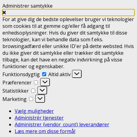
Administrer samtykke
For at give dig de bedste oplevelser bruger vi teknologier
som cookies til at gemme og/eller få adgang til
enhedsoplysninger. Hvis du giver dit samtykke til disse
teknologier, kan vi behandle data som f.eks.
browsingadfærd eller unikke ID'er på dette websted. Hvis
du ikke giver dit samtykke eller trækker dit samtykke
tilbage, kan det have en negativ indvirkning på visse
funktioner og egenskaber.
Funktionsdygtig
Funktionsdygtig
Altid aktiv
Præferencer
Præferencer
Statistikker
Statistikker
Marketing
Marketing
Vælg muligheder
Administrér tjenester
Administrer {vendor_count} leverandører
Læs mere om disse formål