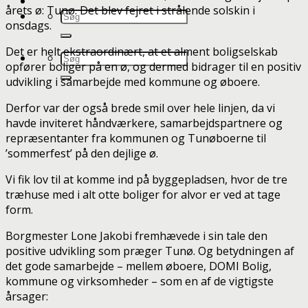
årets ø: Tunø. Det blev fejret i strålende solskin i
onsdags.
Det er helt ekstraordinært, at et alment boligselskab
opfører boliger på en ø, og dermed bidrager til en positiv
udvikling i samarbejde med kommune og øboere.
Derfor var der også brede smil over hele linjen, da vi
havde inviteret håndværkere, samarbejdspartnere og
repræsentanter fra kommunen og Tunøboerne til
’sommerfest’ på den dejlige ø.
Vi fik lov til at komme ind på byggepladsen, hvor de tre
træhuse med i alt otte boliger for alvor er ved at tage
form.
Borgmester Lone Jakobi fremhævede i sin tale den
positive udvikling som præger Tunø. Og betydningen af
det gode samarbejde – mellem øboere, DOMI Bolig,
kommune og virksomheder – som en af de vigtigste
årsager: