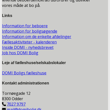
levende beboerdemokrati udfordrer og udvikler
vores måde at bo på.
Links
Information for beboere
Information for boligsøgende
Information om de enkelte afdelinger
Fællesaktiviteter - kalenderen
Inside DOMI - nyhedsbrevet
Job hos DOMI Bolig
Leje af fælleshuse/selskabslokaler
DOMI Boligs fælleshuse
Kontakt a
dministrationen
Tornøegade 12
8300 Odder
7027 9797
mail@domibolig.dk