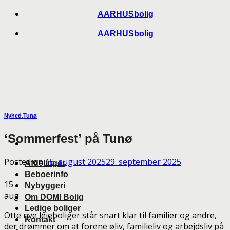
Skip
AARHUSbolig
to
AARHUSbolig
content
Nyhed
,
Tunø
‘Sommerfest’ på Tunø
Posted on
15. august 2025
29. september 2025
Afdelinger
Beboerinfo
15
Nybyggeri
aug
Om DOMI Bolig
Ledige boliger
Otte nye lejeboliger står snart klar til familier og andre,
Kontakt
der drømmer om at forene øliv, familieliv og arbejdsliv på