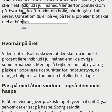
sker flest indbrud i juli måned. Vær derfor opmærksom
på, hvordan du efterlader din bolig, når du går ud af
døren. Uanset om du er på vej på ferie, job eller blot skal
ned at handle.
Hvornår på året
Videncentret Bolius skriver, at der sker op imod 20
procent flere indbrud i juli måned end i de øvrige
sommermåneder. Men også højtider som jul, nytår og
påske er populære tidspunkter for indbrudstyve, da
mange boliger står tomme en hel eller flere dage.
Pas på med åbne vinduer – også dem med
haspe
Et åbent vindue giver praktisk taget tyven frit spil. Også
selvom det er sat på haspe. Spørg selv dit