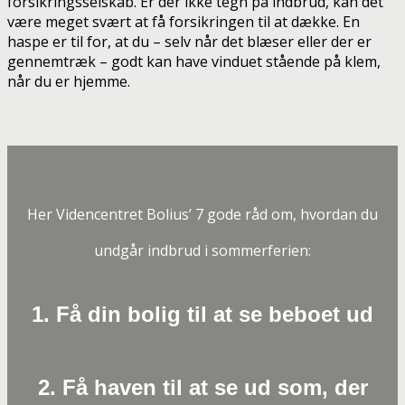
forsikringsselskab. Er der ikke tegn på indbrud, kan det
være meget svært at få forsikringen til at dække. En
haspe er til for, at du – selv når det blæser eller der er
gennemtræk – godt kan have vinduet stående på klem,
når du er hjemme.
Her Videncentret Bolius’ 7 gode råd om, hvordan du
undgår indbrud i sommerferien:
1. Få din bolig til at se beboet ud
2. Få haven til at se ud som, der