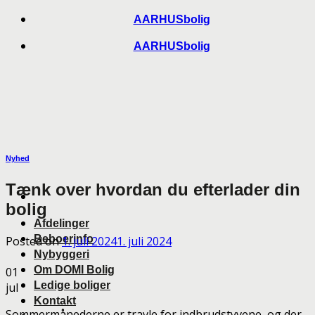
Skip
AARHUSbolig
to
AARHUSbolig
content
Nyhed
Tænk over hvordan du efterlader din
bolig
Afdelinger
Beboerinfo
Posted on
1. juli 2024
1. juli 2024
Nybyggeri
Om DOMI Bolig
01
Ledige boliger
jul
Kontakt
Sommermånederne er travle for indbrudstyvene, og der