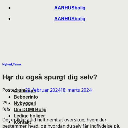
Skip
AARHUSbolig
to
AARHUSbolig
content
Nyhed
,
Tema
Har du også spurgt dig selv?
Posted on
29. februar 2024
18. marts 2024
Afdelinger
Beboerinfo
29
Nybyggeri
feb
Om DOMI Bolig
Ledige boliger
Det er ikke altid helt nemt at overskue, hvem der
Kontakt
bestemmer hvad, og hvordan du selv får indflydelse på,