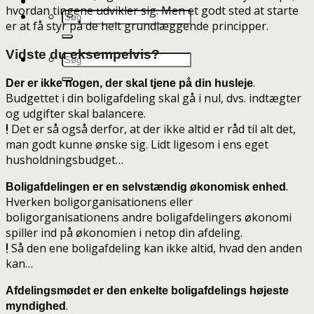
hvordan tingene udvikler sig. Men et godt sted at starte
er at få styr på de helt grundlæggende principper.
Vidste du eksempelvis?
.
Der er ikke nogen, der skal tjene på din husleje
Budgettet i din boligafdeling skal gå i nul, dvs. indtægter
og udgifter skal balancere.
Det er så også derfor, at der ikke altid er råd til alt det,
man godt kunne ønske sig. Lidt ligesom i ens eget
husholdningsbudget…
.
Boligafdelingen er en selvstændig økonomisk enhed
Hverken boligorganisationens eller
boligorganisationens andre boligafdelingers økonomi
spiller ind på økonomien i netop din afdeling.
Så den ene boligafdeling kan ikke altid, hvad den anden
kan…
Afdelingsmødet er den enkelte boligafdelings højeste
.
myndighed