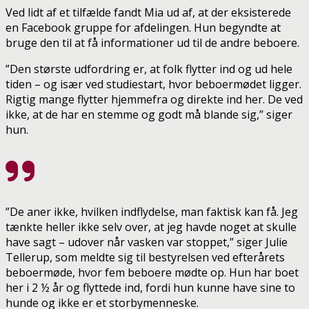
Ved lidt af et tilfælde fandt Mia ud af, at der eksisterede
en Facebook gruppe for afdelingen. Hun begyndte at
bruge den til at få informationer ud til de andre beboere.
”Den største udfordring er, at folk flytter ind og ud hele
tiden – og især ved studiestart, hvor beboermødet ligger.
Rigtig mange flytter hjemmefra og direkte ind her. De ved
ikke, at de har en stemme og godt må blande sig,” siger
hun.
”De aner ikke, hvilken indflydelse, man faktisk kan få. Jeg
tænkte heller ikke selv over, at jeg havde noget at skulle
have sagt – udover når vasken var stoppet,” siger Julie
Tellerup, som meldte sig til bestyrelsen ved efterårets
beboermøde, hvor fem beboere mødte op. Hun har boet
her i 2 ½ år og flyttede ind, fordi hun kunne have sine to
hunde og ikke er et storbymenneske.