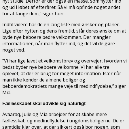
nyt studie. Derfor er der også en masse, som flytter ind
og ud i løbet af efteråret. Så vi må opfinde noget andet
for at fange dem,” siger hun.
Indtil videre har de en lang liste med ønsker og planer.
Lige efter hytten og dens fremtid, står deres ønske om at
byde nye beboere bedre velkommen. Der mangler
informationer, når man flytter ind, og det vil de gøre
noget ved.
”Vi har lige lavet et velkomstbrev og overvejer, hvordan vi
bedst byder nye beboere velkomne. Vi har alle tre
oplevet, at der er brug for meget information. Især når
man ikke kender de almene boliger og
beboerdemokratiets mange veje til medindflydelse,” siger
Mia.
Fællesskabet skal udvikle sig naturligt
Avaaraq, Julie og Mia arbejder for at skabe mere
fællesskab og medindflydelse i ungdomsboligerne. De er
samtidig klar over, at der sikkert også bor nogen, som