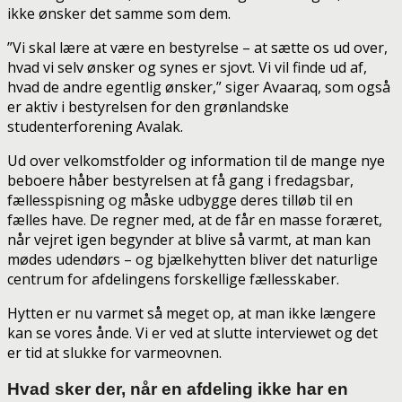
ikke ønsker det samme som dem.
”Vi skal lære at være en bestyrelse – at sætte os ud over,
hvad vi selv ønsker og synes er sjovt. Vi vil finde ud af,
hvad de andre egentlig ønsker,” siger Avaaraq, som også
er aktiv i bestyrelsen for den grønlandske
studenterforening Avalak.
Ud over velkomstfolder og information til de mange nye
beboere håber bestyrelsen at få gang i fredagsbar,
fællesspisning og måske udbygge deres tilløb til en
fælles have. De regner med, at de får en masse foræret,
når vejret igen begynder at blive så varmt, at man kan
mødes udendørs – og bjælkehytten bliver det naturlige
centrum for afdelingens forskellige fællesskaber.
Hytten er nu varmet så meget op, at man ikke længere
kan se vores ånde. Vi er ved at slutte interviewet og det
er tid at slukke for varmeovnen.
Hvad sker der, når en afdeling ikke har en