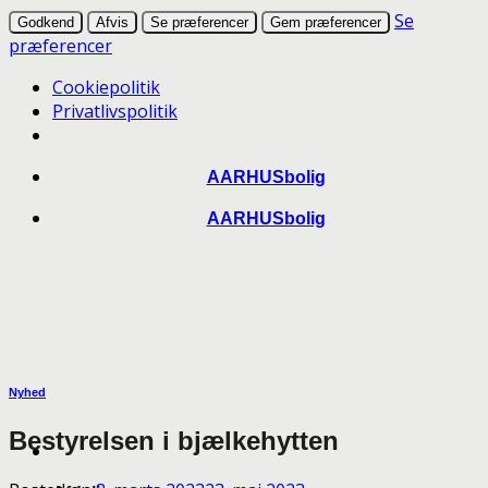
Se
Godkend
Afvis
Se præferencer
Gem præferencer
præferencer
Cookiepolitik
Privatlivspolitik
Skip
AARHUSbolig
to
AARHUSbolig
content
Nyhed
Bestyrelsen i bjælkehytten