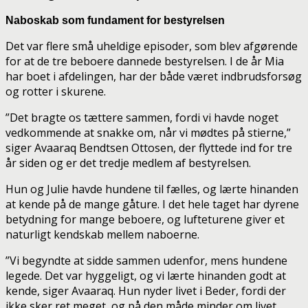
Naboskab som fundament for bestyrelsen
Det var flere små uheldige episoder, som blev afgørende
for at de tre beboere dannede bestyrelsen. I de år Mia
har boet i afdelingen, har der både været indbrudsforsøg
og rotter i skurene.
”Det bragte os tættere sammen, fordi vi havde noget
vedkommende at snakke om, når vi mødtes på stierne,”
siger Avaaraq Bendtsen Ottosen, der flyttede ind for tre
år siden og er det tredje medlem af bestyrelsen.
Hun og Julie havde hundene til fælles, og lærte hinanden
at kende på de mange gåture. I det hele taget har dyrene
betydning for mange beboere, og lufteturene giver et
naturligt kendskab mellem naboerne.
”Vi begyndte at sidde sammen udenfor, mens hundene
legede. Det var hyggeligt, og vi lærte hinanden godt at
kende, siger Avaaraq. Hun nyder livet i Beder, fordi der
ikke sker ret meget, og på den måde minder om livet,