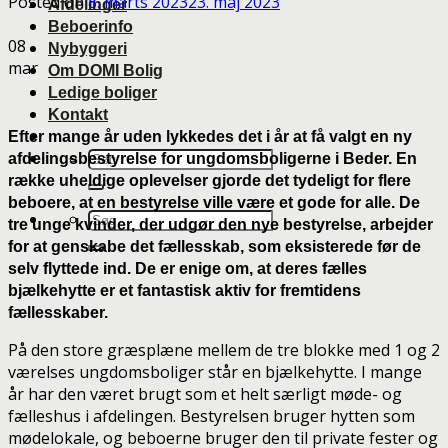
Posted on
8. marts 2023
23. maj 2023
Afdelinger
Beboerinfo
08
Nybyggeri
mar
Om DOMI Bolig
Ledige boliger
Kontakt
Efter mange år uden lykkedes det i år at få valgt en ny
afdelingsbestyrelse for ungdomsboligerne i Beder. En
række uheldige oplevelser gjorde det tydeligt for flere
beboere, at en bestyrelse ville være et gode for alle. De
tre unge kvinder, der udgør den nye bestyrelse, arbejder
for at genskabe det fællesskab, som eksisterede før de
selv flyttede ind. De er enige om, at deres fælles
bjælkehytte er et fantastisk aktiv for fremtidens
fællesskaber.
På den store græsplæne mellem de tre blokke med 1 og 2
værelses ungdomsboliger står en bjælkehytte. I mange
år har den været brugt som et helt særligt møde- og
fælleshus i afdelingen. Bestyrelsen bruger hytten som
mødelokale, og beboerne bruger den til private fester og