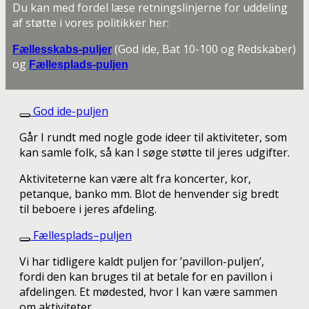
Du kan med fordel læse retningslinjerne for uddeling
af støtte i vores politikker her:
(God ide, Bat 10-100 og Redskaber)
Fællesskabs-puljer
og
Fællesplads-puljen
God ide-puljen
Går I rundt med nogle gode ideer til aktiviteter, som
kan samle folk, så kan I søge støtte til jeres udgifter.
Aktiviteterne kan være alt fra koncerter, kor,
petanque, banko mm. Blot de henvender sig bredt
til beboere i jeres afdeling.
Fællesplads–puljen
Vi har tidligere kaldt puljen for ’pavillon-puljen’,
fordi den kan bruges til at betale for en pavillon i
afdelingen. Et mødested, hvor I kan være sammen
om aktiviteter.