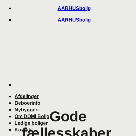
Skip
AARHUSbolig
to
AARHUSbolig
content
Afdelinger
Beboerinfo
Nybyggeri
Gode
Om DOMI Bolig
Ledige boliger
fællesskaber.
Kontakt