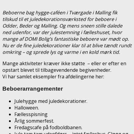
Beboerne bag hygge-caféen i Tværgade i Malling fik
tilskud til et juledekorationsværksted for beboere i
Odder, Beder og Malling. Og mens sneen stille dalede
ned udenfor, var der julestemning i fælleshuset, hvor
mange af DOMI Bolig’s fantastiske beboere var mødt op.
Nu er de fine juledekorationer klar til at blive tændt rundt
omkring – og sprede lys og varme i en kold mørk tid.
Mange aktiviteter kræver ikke støtte – eller er efter en
opstart blevet til tilbagevendende begivenheder.
Vi har samlet eksempler fra afdelingerne her:
Beboerarrangementer
Julehygge med juledekorationer.
Halloween.
Fællesspisning
Årlig sommerfest.
Fredagscafe på fodboldbanen.
Jule tam tam udenfdørs – intet fælleshus. Gløgg og