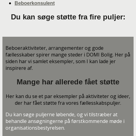
Beboerkonsulent
Du kan søge støtte fra fire puljer:
Beboeraktiviteter, arrangementer og gode
fællesskaber spirer mange steder i DOMI Bolig. Her på
siden har vi samlet eksempler, som I kan lade jer
inspirere af.
Mange har allerede fået støtte
Her kan du se et par eksempler på aktiviteter og ideer,
der har fået støtte fra vores fællesskabspuljer.
Du kan søge puljerne løbende, og vi tilstræber at
behandle ansøgningerne på førstkommende møde i
organisationsbestyrelsen.