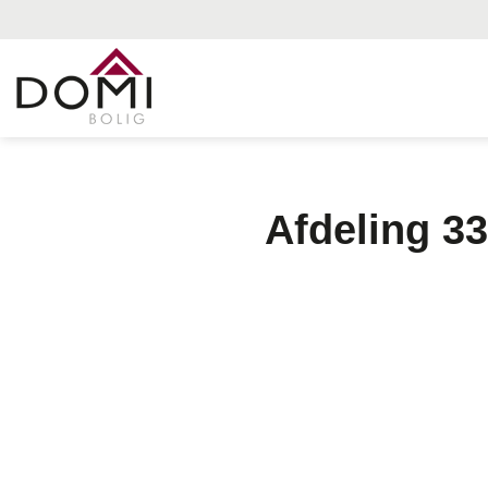
Skip
to
content
Afdeling 33