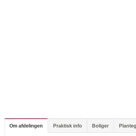
Om afdelingen
Praktisk info
Boliger
Plante