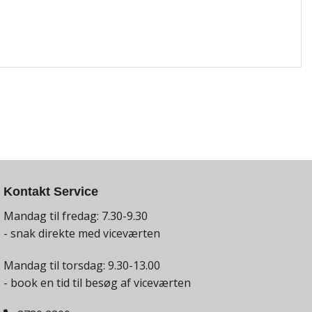
Kontakt Service
Mandag til fredag: 7.30-9.30
- snak direkte med viceværten
Mandag til torsdag: 9.30-13.00
- book en tid til besøg af viceværten