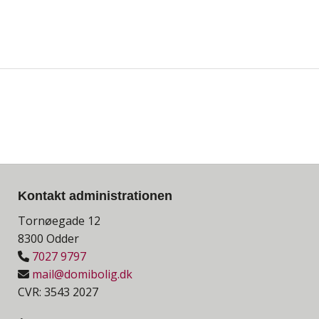
Kontakt a
dministrationen
Tornøegade 12
8300 Odder
7027 9797
mail@domibolig.dk
CVR: 3543 2027