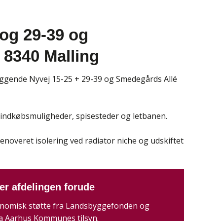
 og 29-39 og
 8340 Malling
iggende Nyvej 15-25 + 29-39 og Smedegårds Allé
å indkøbsmuligheder, spisesteder og letbanen.
enoveret isolering ved radiator niche og udskiftet
er afdelingen forude
onomisk støtte fra Landsbyggefonden og
a Aarhus Kommunes tilsyn.