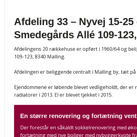
Afdeling 33 – Nyvej 15-25
Smedegårds Allé 109-123,
Afdelingens 20 rækkehuse er opført i 1960/64 og bel
109-123, 8340 Malling.
Afdelingen er beliggende centralt i Malling by, tæt p
Ejendommene er løbende blevet vedligeholdt, der er r
radiatorer i 2013. El er blevet tjekket i 2015.
En større renovering og fortætning vent
Der forestår en såkaldt sokkelrenovering med øk
fortætning med nye boliger med nybyggerkvote fr