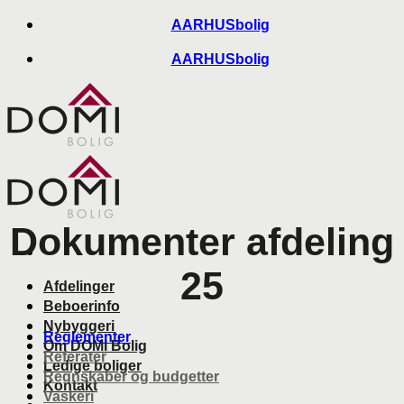
Skip
AARHUSbolig
to
AARHUSbolig
content
Dokumenter afdeling
25
Afdelinger
Beboerinfo
Nybyggeri
Reglementer
Om DOMI Bolig
Referater
Ledige boliger
Regnskaber og budgetter
Kontakt
Vaskeri