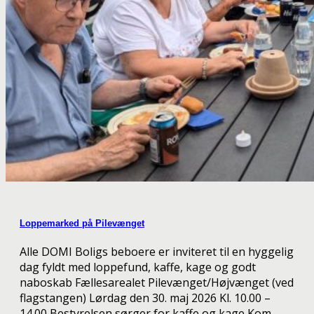
Loppemarked på Pilevænget
Alle DOMI Boligs beboere er inviteret til en hyggelig
dag fyldt med loppefund, kaffe, kage og godt
naboskab Fællesarealet Pilevænget/Højvænget (ved
flagstangen) Lørdag den 30. maj 2026 Kl. 10.00 –
14.00 Bestyrelsen sørger for kaffe og kage Kom