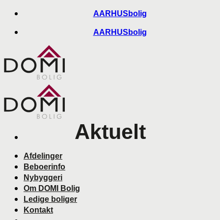
Skip
AARHUSbolig
to
AARHUSbolig
content
Aktuelt
Afdelinger
Beboerinfo
Nybyggeri
Om DOMI Bolig
Ledige boliger
Kontakt