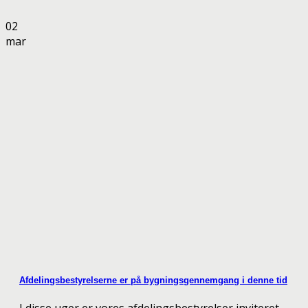
02
mar
Afdelingsbestyrelserne er på bygningsgennemgang i denne tid
I disse uger er vores afdelingsbestyrelser inviteret